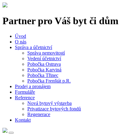
Partner pro Váš byt či dům
Úvod
O nás
Správa a účetnictví
Správa nemovitostí
Vedení účetnictví
Pobočka Ostrava
Pobočka Karviná
Pobočka Třinec
Pobočka Frenštát p.R.
Prodej a pronájem
Formuláře
Reference
Nová bytový výstavba
Privatizace bytových fondů
Regenerace
Kontakt