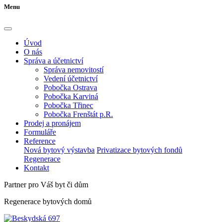
Menu
Úvod
O nás
Správa a účetnictví
Správa nemovitostí
Vedení účetnictví
Pobočka Ostrava
Pobočka Karviná
Pobočka Třinec
Pobočka Frenštát p.R.
Prodej a pronájem
Formuláře
Reference
Nová bytový výstavba
Privatizace bytových fondů
Regenerace
Kontakt
Partner pro Váš byt či dům
Regenerace bytových domů