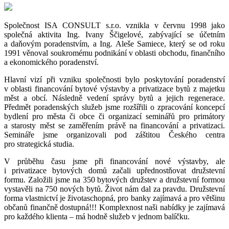
Společnost ISA CONSULT s.r.o. vznikla v červnu 1998 jako
společná aktivita Ing. Ivany Ščigelové, zabývající se účetním
a daňovým poradenstvím, a Ing. Aleše Samiece, který se od roku
1991 věnoval soukromému podnikání v oblasti obchodu, finančního
a ekonomického poradenství.
Hlavní vizí při vzniku společnosti bylo poskytování poradenství
v oblasti financování bytové výstavby a privatizace bytů z majetku
měst a obcí. Následně vedení správy bytů a jejich regenerace.
Předmět poradenských služeb jsme rozšířili o zpracování koncepcí
bydlení pro města či obce či organizací seminářů pro primátory
a starosty měst se zaměřením právě na financování a privatizaci.
Semináře jsme organizovali pod záštitou Českého centra
pro strategická studia.
V průběhu času jsme při financování nové výstavby, ale
i privatizace bytových domů začali upřednostňovat družstevní
formu. Založili jsme na 350 bytových družstev a družstevní formou
vystavěli na 750 nových bytů. Život nám dal za pravdu. Družstevní
forma vlastnictví je životaschopná, pro banky zajímavá a pro většinu
občanů finančně dostupná!!! Komplexnost naši nabídky je zajímavá
pro každého klienta – má hodně služeb v jednom balíčku.