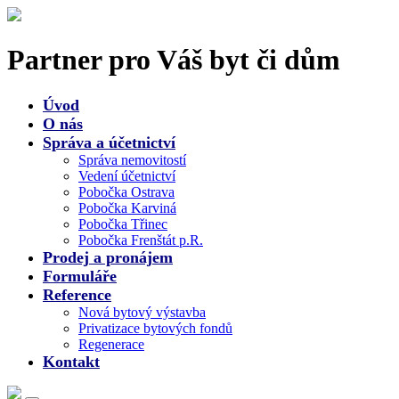
Partner pro Váš byt či dům
Úvod
O nás
Správa a účetnictví
Správa nemovitostí
Vedení účetnictví
Pobočka Ostrava
Pobočka Karviná
Pobočka Třinec
Pobočka Frenštát p.R.
Prodej a pronájem
Formuláře
Reference
Nová bytový výstavba
Privatizace bytových fondů
Regenerace
Kontakt