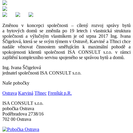
Změnou v koncepci společnosti – cílený rozvoj správy bytů
a bytových domů se změnila po 19 letech i vlastnická struktura
společnosti a výlučným vlastníkem je od srpna 2017 Ing. Ivana
Ščigelová, která se se svým týmem v Ostravě, Karviné a Třinci chce
nadále věnovat činnostem směřujícím k maximální pohodě a
spokojenosti klientů společnosti ISA CONSULT s.r.o. v rámci
zajištění komplexního servisu spojeného se správou bytů a domů.
Ing. Ivana Ščigelová
jednatel společnosti ISA CONSULT s.r.o.
Naše pobočky
Ostrava
Karviná
Třinec
Frenštát p.R.
ISA CONSULT s.r.o.
pobočka Ostrava
Poděbradova 2738/16
702 00 Ostrava