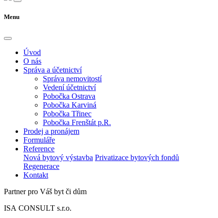
Menu
Úvod
O nás
Správa a účetnictví
Správa nemovitostí
Vedení účetnictví
Pobočka Ostrava
Pobočka Karviná
Pobočka Třinec
Pobočka Frenštát p.R.
Prodej a pronájem
Formuláře
Reference
Nová bytový výstavba
Privatizace bytových fondů
Regenerace
Kontakt
Partner pro Váš byt či dům
ISA CONSULT s.r.o.