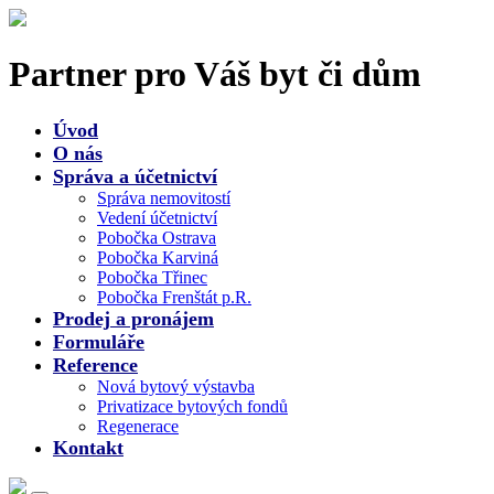
Partner pro Váš byt či dům
Úvod
O nás
Správa a účetnictví
Správa nemovitostí
Vedení účetnictví
Pobočka Ostrava
Pobočka Karviná
Pobočka Třinec
Pobočka Frenštát p.R.
Prodej a pronájem
Formuláře
Reference
Nová bytový výstavba
Privatizace bytových fondů
Regenerace
Kontakt