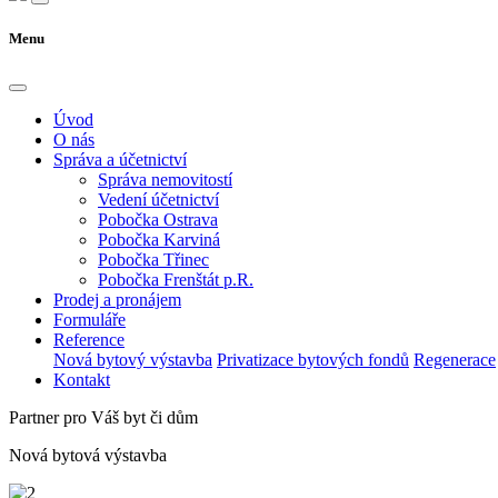
Menu
Úvod
O nás
Správa a účetnictví
Správa nemovitostí
Vedení účetnictví
Pobočka Ostrava
Pobočka Karviná
Pobočka Třinec
Pobočka Frenštát p.R.
Prodej a pronájem
Formuláře
Reference
Nová bytový výstavba
Privatizace bytových fondů
Regenerace
Kontakt
Partner pro Váš byt či dům
Nová bytová výstavba