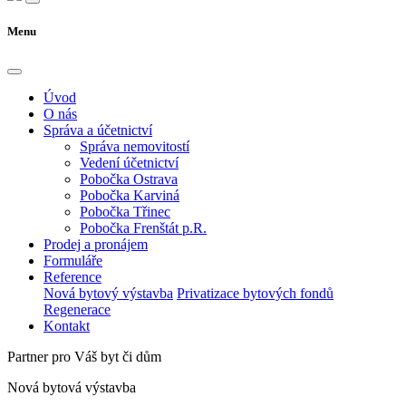
Menu
Úvod
O nás
Správa a účetnictví
Správa nemovitostí
Vedení účetnictví
Pobočka Ostrava
Pobočka Karviná
Pobočka Třinec
Pobočka Frenštát p.R.
Prodej a pronájem
Formuláře
Reference
Nová bytový výstavba
Privatizace bytových fondů
Regenerace
Kontakt
Partner pro Váš byt či dům
Nová bytová výstavba