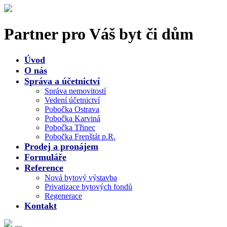
Partner pro Váš byt či dům
Úvod
O nás
Správa a účetnictví
Správa nemovitostí
Vedení účetnictví
Pobočka Ostrava
Pobočka Karviná
Pobočka Třinec
Pobočka Frenštát p.R.
Prodej a pronájem
Formuláře
Reference
Nová bytový výstavba
Privatizace bytových fondů
Regenerace
Kontakt